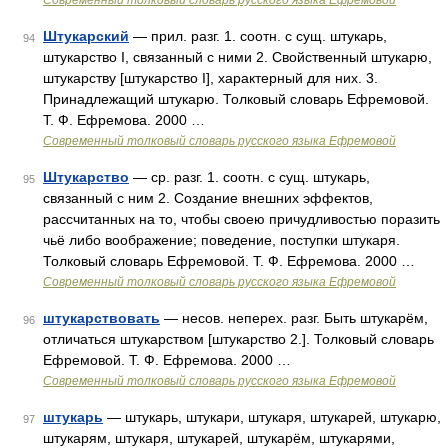
Современный толковый словарь русского языка Ефремовой
Штукарский
— прил. разг. 1. соотн. с сущ. штукарь,
94
штукарство I, связанный с ними 2. Свойственный штукарю,
штукарству [штукарство I], характерный для них. 3.
Принадлежащий штукарю. Толковый словарь Ефремовой.
Т. Ф. Ефремова. 2000 …
Современный толковый словарь русского языка Ефремовой
Штукарство
— ср. разг. 1. соотн. с сущ. штукарь,
95
связанный с ним 2. Создание внешних эффектов,
рассчитанных на то, чтобы своею причудливостью поразить
чьё либо воображение; поведение, поступки штукаря.
Толковый словарь Ефремовой. Т. Ф. Ефремова. 2000 …
Современный толковый словарь русского языка Ефремовой
штукарствовать
— несов. неперех. разг. Быть штукарём,
96
отличаться штукарством [штукарство 2.]. Толковый словарь
Ефремовой. Т. Ф. Ефремова. 2000 …
Современный толковый словарь русского языка Ефремовой
штукарь
— штукарь, штукари, штукаря, штукарей, штукарю,
97
штукарям, штукаря, штукарей, штукарём, штукарями,