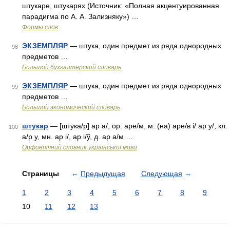
штукаре, штукарях (Источник: «Полная акцентуированная
парадигма по А. А. Зализняку») …
Формы слов
ЭКЗЕМПЛЯР
— штука, один предмет из ряда однородных
98
предметов …
Большой бухгалтерский словарь
ЭКЗЕМПЛЯР
— штука, один предмет из ряда однородных
99
предметов …
Большой экономический словарь
штукар
— [штука/р] ар а/, ор. аре/м, м. (на) аре/в і/ ар у/, кл.
100
а/р у, мн. ар і/, ар і/ў, д. ар а/м …
Орфоепічний словник української мови
Страницы
←
Предыдущая
Следующая
→
1
2
3
4
5
6
7
8
9
10
11
12
13