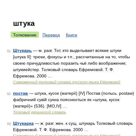
штука
Толкование
Перевод
Книги
Штукарь
— м. разг. Тот, кто выделывает всякие штуки
91
[штука II]: трюки, фокусы и т.п., рассчитанные на то, чтобы
своею причудливостью поразить чьё либо воображение;
штукмейстер. Толковый словарь Ефремовой. Т. Ф.
Ефремова. 2000 …
Современный толковый словарь русского языка Ефремовой
постав
— штука, кусок (матерії) [IV] Постав (польсь. postaw)
92
фабричний сувій сукна пояснюється як «штука, кусок
(матерії)» (536). [MО,IV] …
Толковый украинский словарь
Штукарка
— ж. разг. жен. к сущ. штукарь Толковый словарь
93
Ефремовой. Т. Ф. Ефремова. 2000 …